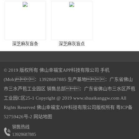
深芝麻灰盲条
深芝麻灰盲点
© 2019 版权所有 佛山幸福宝APP科技有限公司 手机
(Mob)：13928687885 生产基地：广东省佛山
市三水芦苞工业园区 销售总部：广东省佛山市三水区芦苞
樱花红仿石幸福宝APP污版下载透水砖
中灰幸福宝APP污版下载透水砖
工业园C区25-1 Copyright @ 2019 www.shuaikanggw.com All
Rights Reserved 佛山幸福宝APP科技有限公司版权所有
粤ICP备
52759426号-2
网站地图
销售热线
13928687885
深灰幸福宝APP污版下载透水砖
5-福鼎黑