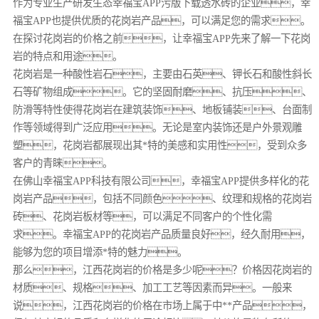
作为专业生产研发生态幸福宝APP污版下载透水砖的企业，幸
福宝APP也提供优质的花岗岩产品，可以满足您的需求。
在探讨花岗岩的价格之前，让幸福宝APP先来了解一下花岗
岩的特点和用途。
花岗岩是一种酸性岩石，主要由石英、钾长石和酸性斜长
石等矿物组成。它的坚固耐磨、抗压、
防滑等特性使得花岗岩在建筑装饰、地板铺装、台面制
作等领域得到广泛应用。无论是室内装饰还是户外景观雕
塑，花岗岩都展现出其*特的美感和实用性，受到众多
客户的青睐。
在佛山幸福宝APP科技有限公司，幸福宝APP提供多样化的花
岗岩产品，包括不同颜色、纹理和规格的花岗岩
砖、花岗岩板材等，可以满足不同客户的个性化需
求。幸福宝APP的花岗岩产品质量良好，经久耐用，
能够为您的项目增添*特的魅力。
那么，江西花岗岩的价格是多少呢？价格因花岗岩的
材质、规格、加工工艺等因素而异。一般来
说，江西花岗岩的价格在市场上属于中**产品，