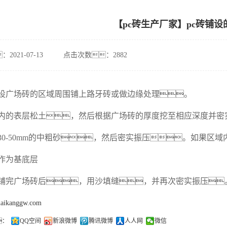
【pc砖生产厂家】pc砖铺设
2021-07-13
点击次数：2882
需铺设广场砖的区域周围铺上路牙砖或做边缘处理。
区域内的表层松土，然后根据广场砖的厚度挖至相应深度并
一层30-50mm的中粗砂，然后密实振压。如果
作为基底层
区域铺完广场砖后，用沙填缝，并再次密实振压
uaikanggw.com
：
QQ空间
新浪微博
腾讯微博
人人网
微信