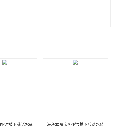
PP污版下载透水砖
深灰幸福宝APP污版下载透水砖