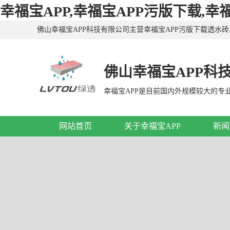
幸福宝APP,幸福宝APP污版下载,幸
佛山幸福宝APP科技有限公司主营幸福宝APP污版下载透水砖,
APP污版下载透水砖,幸福宝APP污版下载仿石砖,广东仿石
佛山幸福宝APP科
网站首页
关于幸福宝APP
新闻