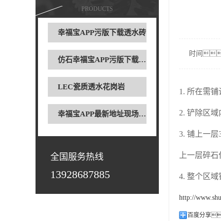
PRODUCTS
幸福宝APP污版下载透水砖
时间：
仿石幸福宝APP污版下载透水砖
LEC瓷质透水花岗岩
1. 所在
2. 铲除
幸福宝APP最新地址现场案例
3. 铺上
上一层碎石
全国服务热线
13928687885
4. 整个
http://www.sh
百度分享