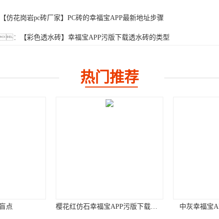
【仿花岗岩pc砖厂家】PC砖的幸福宝APP最新地址步骤
：
【彩色透水砖】幸福宝APP污版下载透水砖的类型
热门推荐
盲点
樱花红仿石幸福宝APP污版下载透水砖
中灰幸福宝A