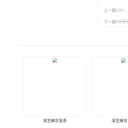
上一篇：
下一篇
深芝麻灰盲条
深芝麻灰