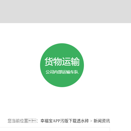
您当前位置：
幸福宝APP污版下载透水砖
>
新闻资讯