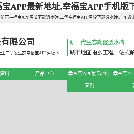
福宝APP最新地址,幸福宝APP手机版
仿石幸福宝APP污版下载透水砖,二代幸福宝APP污版下载透水砖,广东透
砖,环保透水砖，有需要欢迎来电咨询！
技有限公司
幸福宝APP是目前国内外规模较大的专业生产研发生态幸福宝APP污版下载透水砖的现代企业。
资讯
产品中心
幸福宝APP最新地址
幸福宝A
案例