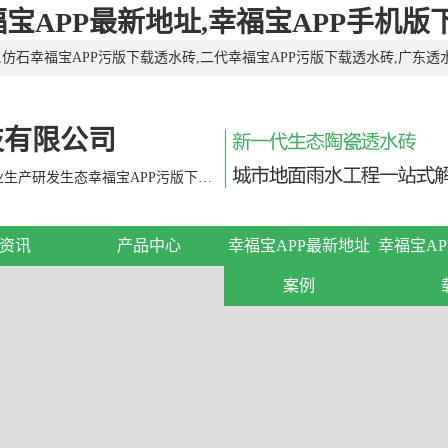
福宝APP最新地址,幸福宝APP手机版
仿石幸福宝APP污版下载透水砖,二代幸福宝APP污版下载透水砖,广东透
砖,环保透水砖，有需要欢迎来电咨询！
技有限公司
幸福宝APP是目前国内外规模较大的专业生产研发生态幸福宝APP污版下载透水砖的现代企业。
资讯
产品中心
幸福宝APP最新地址
幸福宝A
案例